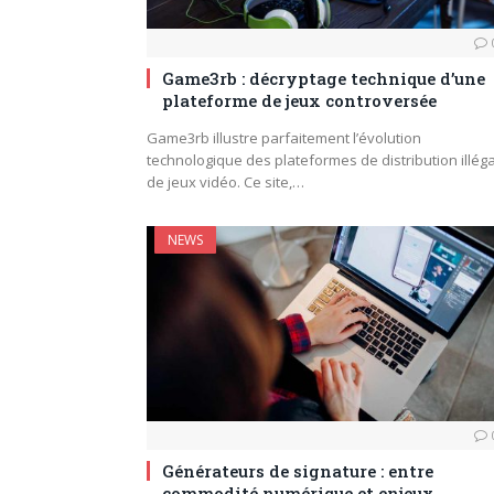
Game3rb : décryptage technique d’une
plateforme de jeux controversée
Game3rb illustre parfaitement l’évolution
technologique des plateformes de distribution illég
de jeux vidéo. Ce site,…
NEWS
Générateurs de signature : entre
commodité numérique et enjeux