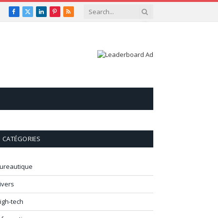
Facebook
X
LinkedIn
Pinterest
RSS
(Twitter)
CATÉGORIES
ureautique
ivers
igh-tech