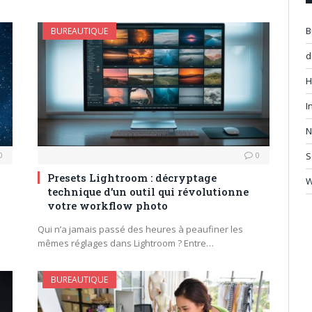
B
BUREAUTIQUE
d
H
I
N
0
0
S
Presets Lightroom : décryptage
technique d’un outil qui révolutionne
votre workflow photo
Qui n’a jamais passé des heures à peaufiner les
mêmes réglages dans Lightroom ? Entre…
BUREAUTIQUE