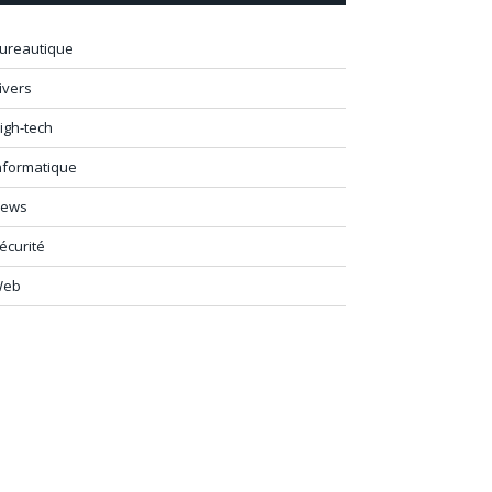
ureautique
ivers
igh-tech
nformatique
ews
écurité
Web