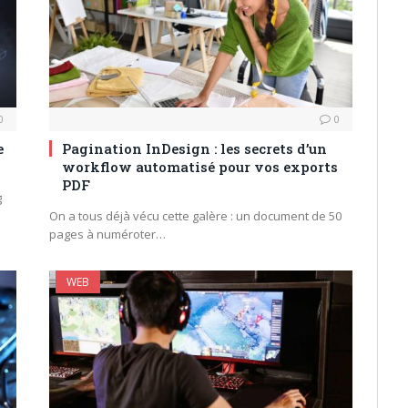
0
0
e
Pagination InDesign : les secrets d’un
workflow automatisé pour vos exports
PDF
g
On a tous déjà vécu cette galère : un document de 50
pages à numéroter…
WEB