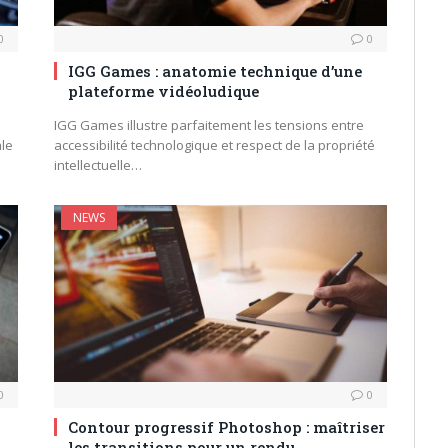
0
0
IGG Games : anatomie technique d’une
plateforme vidéoludique
IGG Games illustre parfaitement les tensions entre
ale
accessibilité technologique et respect de la propriété
intellectuelle…
NEWS
0
0
Contour progressif Photoshop : maîtriser
les transitions pour un rendu