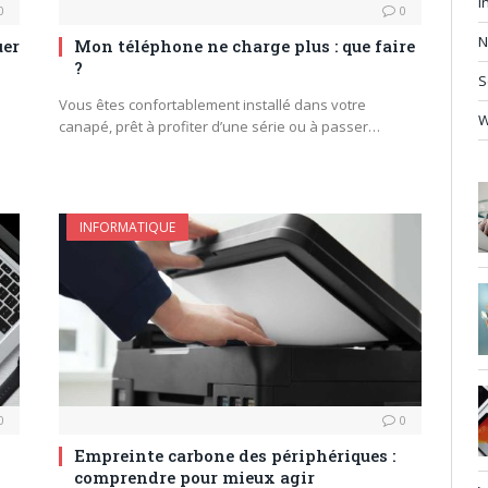
I
0
0
N
uer
Mon téléphone ne charge plus : que faire
?
S
Vous êtes confortablement installé dans votre
canapé, prêt à profiter d’une série ou à passer…
INFORMATIQUE
0
0
Empreinte carbone des périphériques :
comprendre pour mieux agir