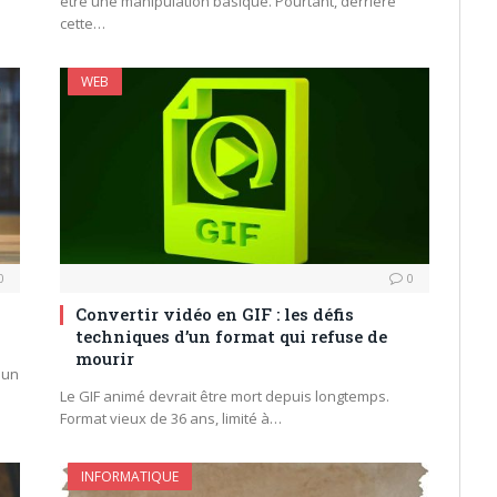
être une manipulation basique. Pourtant, derrière
cette…
WEB
0
0
Convertir vidéo en GIF : les défis
techniques d’un format qui refuse de
mourir
 un
Le GIF animé devrait être mort depuis longtemps.
Format vieux de 36 ans, limité à…
INFORMATIQUE