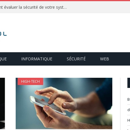
Audit de cybersécurité : comment évaluer la sécurité de votre système d’information ?
QUE
INFORMATIQUE
SÉCURITÉ
WEB
HIGH-TECH
B
d
H