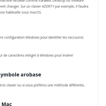
 machine virtuelle comme Parallels Desktop ou VMware
uvent changer. Sur un clavier AZERTY par exemple, il faudra
ison habituelle sous macOS.
re configuration Windows pour identifier les raccourcis
eur de caractères intégré à Windows pour insérer
 symbole arobase
urcis clavier ou si vous préférez une méthode différente,
r Mac