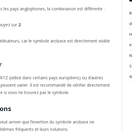
s les pays anglophones, la combinaison est différente :
B
d
puyez sur
2
.
H
 utilisateurs, car le symbole arobase est directement visible
I
N
r
S
TZ (utilisé dans certains pays européens) ou d’autres
 peuvent varier. Il est recommandé de vérifier directement
e si vous ne trouvez pas le symbole.
ions
eut arriver que l’insertion du symbole arobase ne
lèmes fréquents et leurs solutions.