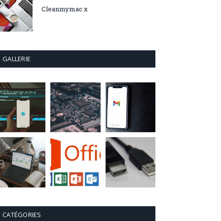
Cleanmymac x
GALLERIE
CATÉGORIES