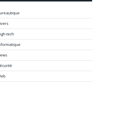
ureautique
ivers
igh-tech
nformatique
ews
écurité
Web