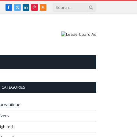
Facebook
X
LinkedIn
Pinterest
RSS
(Twitter)
CATÉGORIES
ureautique
ivers
igh-tech