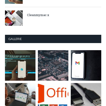
Cleanmymac x
GALLERIE