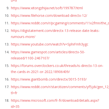
tl=fr
https://www.xitongzhijia.net/soft/199787.html
https://www.filehorse.com/download-directx-12/
https://www.reddit.com/r/pcgaming/comments/11x2fmn/the_d
https://digistatement.com/directx-13-release-date-leaks-
rumours-more/
https://www.youtube.com/watch?v=SphiFmh3ygc
https://www.gamespot.com/articles/directx-50-
released/1100-2467107/
https://forums.overclockers.co.uk/threads/is-directx-13-on-
the-cards-in-2021-or-2022.18906409/
https://www.giantbomb.com/directx/3015-5193/
https://www.reddit.com/r/starcitizen/comments/yf5jzk/gen_1
tl=fr
https://www.microsoft.com/fr-fr/download/details.aspx?
id=35