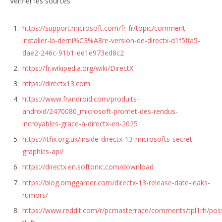
Vérifier les sources
https://support.microsoft.com/fr-fr/topic/comment-
installer-la-derni%C3%A8re-version-de-directx-d1f5ffa5-
dae2-246c-91b1-ee1e973ed8c2
https://fr.wikipedia.org/wiki/DirectX
https://directx13.com
https://www.frandroid.com/produits-
android/2470080_microsoft-promet-des-rendus-
incroyables-grace-a-directx-en-2025
https://itfix.org.uk/inside-directx-13-microsofts-secret-
graphics-api/
https://directx.en.softonic.com/download
https://blog.omggamer.com/directx-13-release-date-leaks-
rumors/
https://www.reddit.com/r/pcmasterrace/comments/tpl1rh/possi