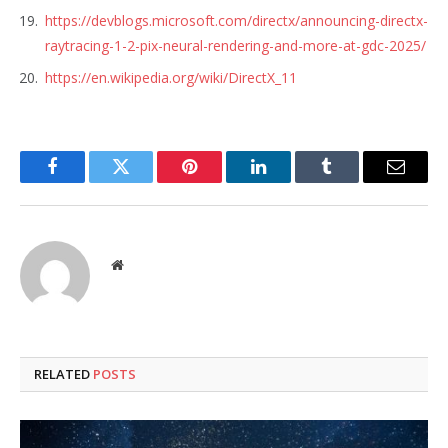
https://devblogs.microsoft.com/directx/announcing-directx-
raytracing-1-2-pix-neural-rendering-and-more-at-gdc-2025/
https://en.wikipedia.org/wiki/DirectX_11
Facebook
Twitter
Pinterest
LinkedIn
Tumblr
Email
Website
RELATED
POSTS